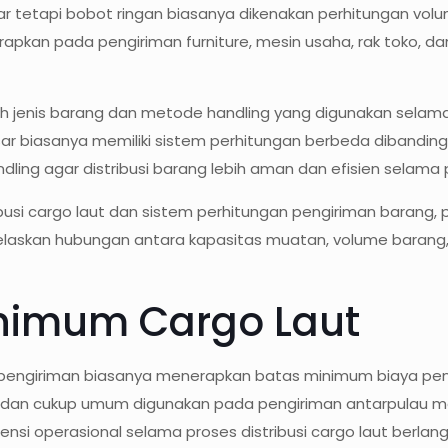
ar tetapi bobot ringan biasanya dikenakan perhitungan vol
erapkan pada pengiriman furniture, mesin usaha, rak toko, 
leh jenis barang dan metode handling yang digunakan selama
 biasanya memiliki sistem perhitungan berbeda dibanding p
ng agar distribusi barang lebih aman dan efisien selama p
usi cargo laut dan sistem perhitungan pengiriman barang
laskan hubungan antara kapasitas muatan, volume barang,
inimum Cargo Laut
a pengiriman biasanya menerapkan batas minimum biaya pengi
o dan cukup umum digunakan pada pengiriman antarpulau me
nsi operasional selama proses distribusi cargo laut berla