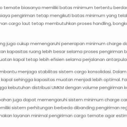
go ternate biasanya memiliki batas minimum tertentu berda
, biaya pengiriman tetap mengikuti batas minimum yang telah
iman cargo laut tetap membutuhkan proses handling, bongk
rang juga cukup memengaruhi penerapan minimum charge dal
n kapasitas ruang lebih besar selama proses pengiriman be
atan kapal tetap lebih efisien selama perjalanan antarpul
bantu menjaga stabilitas sistem cargo konsolidasi. Dalam 
i kapal sehingga kapasitas muatan menjadi lebih optimal. F
gga kebutuhan distribusi UMKM dengan volume pengiriman ke
ambahan juga dapat memengaruhi sistem minimum charge car
liki sistem perhitungan berbeda dibanding pengiriman reg
n layanan minimal pengiriman cargo ternate agar estimasi