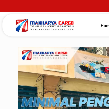
Ho
Published by
alma guna
on
12 Mei 2026