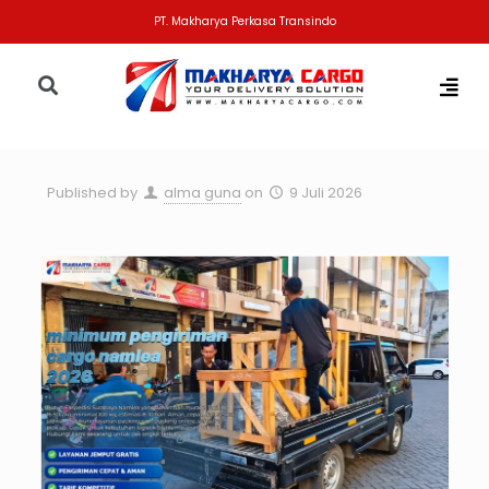
PT. Makharya Perkasa Transindo
Published by
alma guna
on
9 Juli 2026