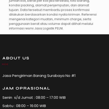
jumlah koli, berat per koli jika tersedia, foto barang,
kondisi packing, alamat penjemputan, dan alamat
tujuan. Data tersebut membantu proses konfirmasi
dilakukan berdasarkan kondisi nyata kiriman. Referensi
mengenai kategori muatan, minimum charge, serta
penggunaan berat atau volume dapat dilihat melalui
informasi resmi Jasa Logistik PELNI.
ABOUT US
Jasa Pengiriman Barang Surabaya No #1
JAM OPRASIONAL
Senin s/d Jumat : 08:00 – 17:00 WIB
Sabtu : 08:00 – 16:00 WIB