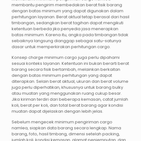
membantu pengirim membedakan berat fisik barang
dengan batas minimum yang dapat digunakan dalam
perhitungan layanan. Berat aktual tetap berasal dari hasil
timbangan, sedangkan berat tagihan dapat mengikuti
ketentuan berbeda jika penyedia jasa menerapkan
batas minimum. Karena itu, angka pada timbangan tidak
sebaiknya langsung dianggap sebagai satu-satunya
dasar untuk memperkirakan perhitungan cargo.
Konsep charge minimum cargo juga perlu dipahami
sesuai konteks layanan. Ketentuan ini bukan berarti berat
barang secara fisik bertambah, melainkan berkaitan
dengan batas minimum perhitungan yang dapat
diterapkan. Selain berat aktual, ukuran dan berat volume
juga perlu diperhatikan, khususnya untuk barang bulky
atau muatan yang menggunakan ruang cukup besar.
Jika kiriman terdiri dari beberapa kemasan, catat jumlah
koli, berat per koli, dan total berat barang agar kondisi
muatan dapat dijelaskan dengan lebih jelas.
Sebelum mengecek minimum pengiriman cargo
namlea, siapkan data barang secara lengkap. Nama
barang, foto, hasil timbang, dimensi setelah packing,
jumlah koli, kondisi kemasan, alamat penjemputan, dan