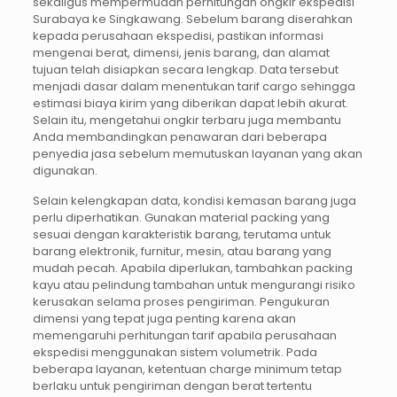
sekaligus mempermudah perhitungan ongkir ekspedisi
Surabaya ke Singkawang. Sebelum barang diserahkan
kepada perusahaan ekspedisi, pastikan informasi
mengenai berat, dimensi, jenis barang, dan alamat
tujuan telah disiapkan secara lengkap. Data tersebut
menjadi dasar dalam menentukan tarif cargo sehingga
estimasi biaya kirim yang diberikan dapat lebih akurat.
Selain itu, mengetahui ongkir terbaru juga membantu
Anda membandingkan penawaran dari beberapa
penyedia jasa sebelum memutuskan layanan yang akan
digunakan.
Selain kelengkapan data, kondisi kemasan barang juga
perlu diperhatikan. Gunakan material packing yang
sesuai dengan karakteristik barang, terutama untuk
barang elektronik, furnitur, mesin, atau barang yang
mudah pecah. Apabila diperlukan, tambahkan packing
kayu atau pelindung tambahan untuk mengurangi risiko
kerusakan selama proses pengiriman. Pengukuran
dimensi yang tepat juga penting karena akan
memengaruhi perhitungan tarif apabila perusahaan
ekspedisi menggunakan sistem volumetrik. Pada
beberapa layanan, ketentuan charge minimum tetap
berlaku untuk pengiriman dengan berat tertentu