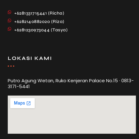
+6281331715441 (Richa)
+6282140882020 (Riza)
+6281230973044 (Tasya)
LOKASI KAMI
Putro Agung Wetan, Ruko Kenjeran Palace No.15 · 0813-
3171-5441