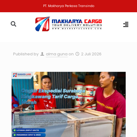
PT. Makharya Perkasa Transindo
Published by
alma guna
on
2 Juli 2026