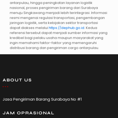
antarpulau, hingga peningkatan layanan logistik
nasional, proses pengiriman barang dari Surabaya
menuju Singkawang menjadi lebih terintegrasi. Informasi
resmi mengenai regulasi transportasi, pengembangan
jaringan logistik, serta kebijakan sektor transportasi
dapat diakses melalui
https://dephub.go.id
. Kedua
referensi tersebut dapat menjadi sumber informasi yang
kredibel bagi pelaku usaha maupun masyarakat yang
ingin memahami faktor-faktor yang memengaruhi
distribusi barang dan pengiriman cargo antarpulau.
ABOUT US
Jasa Pengiriman Barang Surabaya No #1
JAM OPRASIONAL