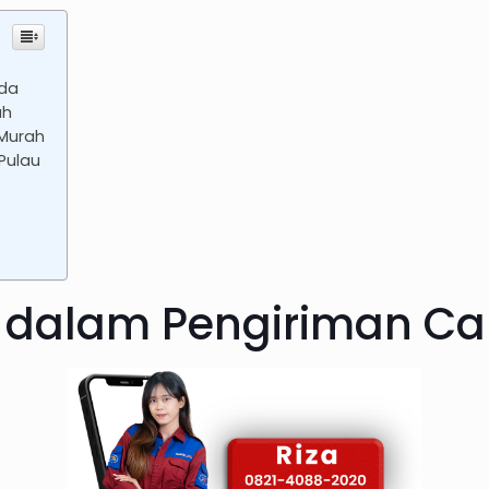
eda
ah
 Murah
Pulau
r dalam Pengiriman Ca