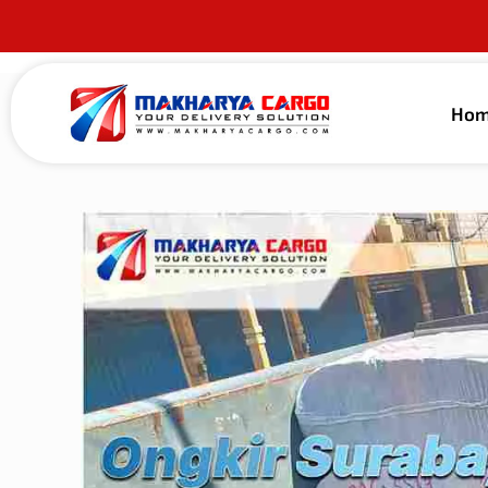
Ho
Published by
alma guna
on
13 Mei 2026