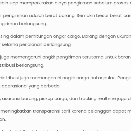
bih siap memperkirakan biaya pengiriman sebelum proses dis
 pengiriman adalah berat barang. Semakin besar berat carg
engiriman berlangsung.
enting dalam perhitungan ongkir cargo. Barang dengan ukura
r selama perjalanan berlangsung.
m juga memengaruhi ongkir pengiriman terutama untuk barang
ribusi berlangsung.
 distribusi juga memengaruhi ongkir cargo antar pulau. Peng
ya operasional yang berbeda.
u, asuransi barang, pickup cargo, dan tracking realtime jug
eningkatkan transparansi tarif karena pelanggan dapat me
an.