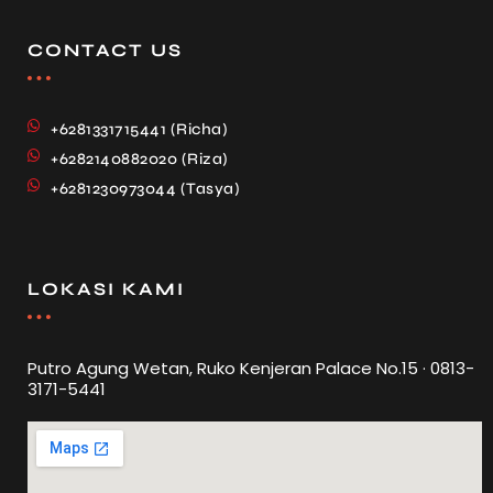
CONTACT US
+6281331715441 (Richa)
+6282140882020 (Riza)
+6281230973044 (Tasya)
LOKASI KAMI
Putro Agung Wetan, Ruko Kenjeran Palace No.15 · 0813-
3171-5441