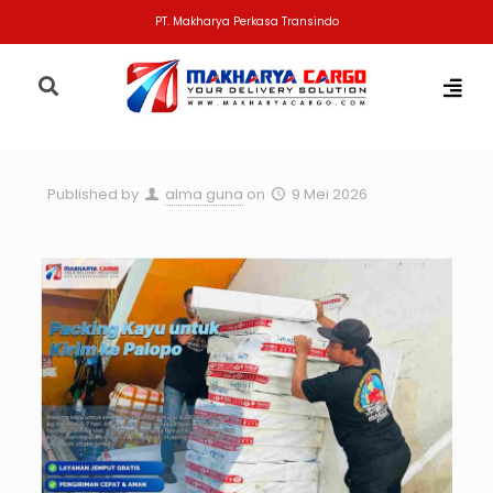
PT. Makharya Perkasa Transindo
Published by
alma guna
on
9 Mei 2026