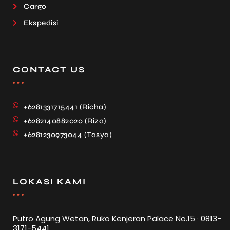
Cargo
Ekspedisi
CONTACT US
+6281331715441 (Richa)
+6282140882020 (Riza)
+6281230973044 (Tasya)
LOKASI KAMI
Putro Agung Wetan, Ruko Kenjeran Palace No.15 · 0813-
3171-5441