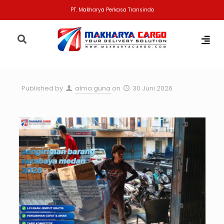
PT. Makharya Perkasa Transindo
Published by
alma guna
on
30 Juni 2026