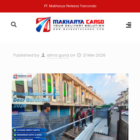
PT. Makharya Perkasa Transindo
Published by
alma guna
on
21 Mei 2026