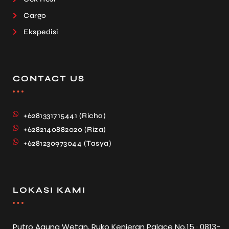
Cargo
Ekspedisi
CONTACT US
+6281331715441 (Richa)
+6282140882020 (Riza)
+6281230973044 (Tasya)
LOKASI KAMI
Putro Agung Wetan, Ruko Kenjeran Palace No.15 · 0813-