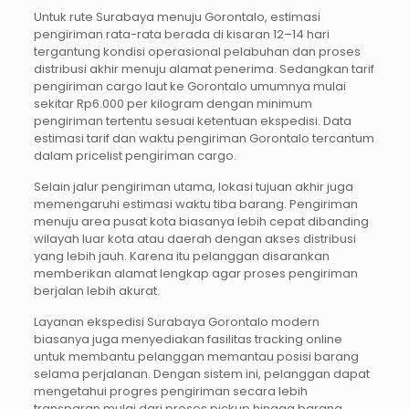
Untuk rute Surabaya menuju Gorontalo, estimasi
pengiriman rata-rata berada di kisaran 12–14 hari
tergantung kondisi operasional pelabuhan dan proses
distribusi akhir menuju alamat penerima. Sedangkan tarif
pengiriman cargo laut ke Gorontalo umumnya mulai
sekitar Rp6.000 per kilogram dengan minimum
pengiriman tertentu sesuai ketentuan ekspedisi. Data
estimasi tarif dan waktu pengiriman Gorontalo tercantum
dalam pricelist pengiriman cargo.
Selain jalur pengiriman utama, lokasi tujuan akhir juga
memengaruhi estimasi waktu tiba barang. Pengiriman
menuju area pusat kota biasanya lebih cepat dibanding
wilayah luar kota atau daerah dengan akses distribusi
yang lebih jauh. Karena itu pelanggan disarankan
memberikan alamat lengkap agar proses pengiriman
berjalan lebih akurat.
Layanan ekspedisi Surabaya Gorontalo modern
biasanya juga menyediakan fasilitas tracking online
untuk membantu pelanggan memantau posisi barang
selama perjalanan. Dengan sistem ini, pelanggan dapat
mengetahui progres pengiriman secara lebih
transparan mulai dari proses pickup hingga barang