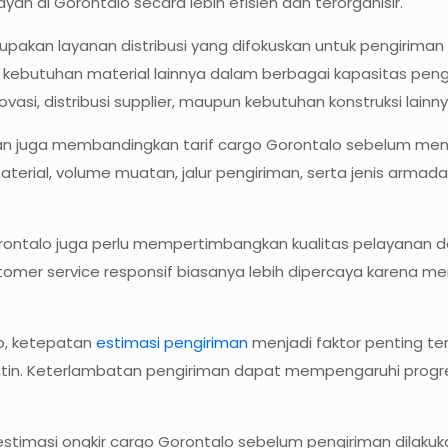
yah di Gorontalo secara lebih efisien dan terorganisir.
pakan layanan distribusi yang difokuskan untuk pengiriman
ai kebutuhan material lainnya dalam berbagai kapasitas peng
i, distribusi supplier, maupun kebutuhan konstruksi lainn
ggan juga membandingkan tarif cargo Gorontalo sebelum me
material, volume muatan, jalur pengiriman, serta jenis armad
 Gorontalo juga perlu mempertimbangkan kualitas pelayanan 
tomer service responsif biasanya lebih dipercaya karena m
o, ketepatan
estimasi pengiriman
menjadi faktor penting te
utin. Keterlambatan pengiriman dapat mempengaruhi progres
 estimasi ongkir cargo Gorontalo sebelum pengiriman dilak