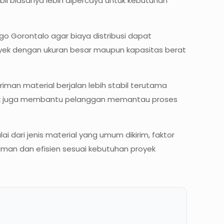
abil biasanya lebih dipercaya untuk kebutuhan
o Gorontalo agar biaya distribusi dapat
royek dengan ukuran besar maupun kapasitas berat
iman material berjalan lebih stabil terutama
g baik juga membantu pelanggan memantau proses
ai dari jenis material yang umum dikirim, faktor
 aman dan efisien sesuai kebutuhan proyek