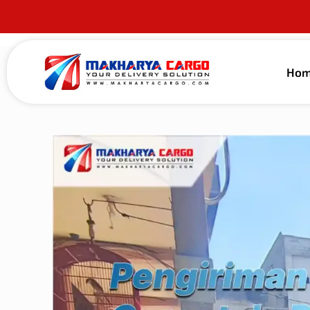
Ho
Published by
alma guna
on
19 Mei 2026