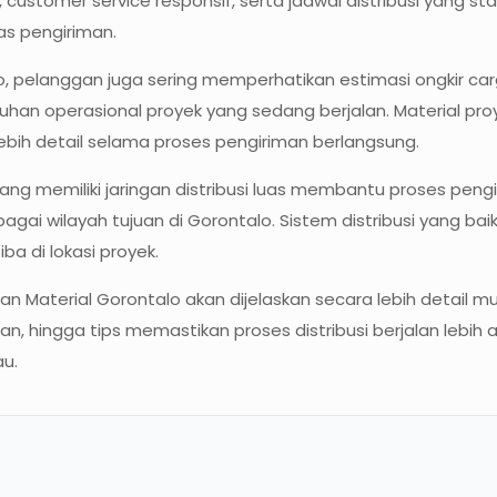
 customer service responsif, serta jadwal distribusi yang st
as pengiriman.
 pelanggan juga sering memperhatikan estimasi ongkir carg
uhan operasional proyek yang sedang berjalan. Material p
bih detail selama proses pengiriman berlangsung.
ng memiliki jaringan distribusi luas membantu proses pengir
rbagai wilayah tujuan di Gorontalo. Sistem distribusi yan
a di lokasi proyek.
n Material Gorontalo akan dijelaskan secara lebih detail mul
n, hingga tips memastikan proses distribusi berjalan lebih
u.