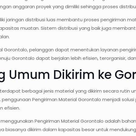
an anggaran proyek yang dimiliki sehingga proses distribusi
 jaringan distribusi luas membantu proses pengiriman mater
kapasitas muatan. Sistem distribusi yang baik juga memba
alan.
l Gorontalo, pelanggan dapat menentukan layanan pengiri
uju Gorontalo dapat berjalan lebih efisien, terorganisir, da
ng Umum Dikirim ke Go
i, terdapat berbagai jenis material yang dikirim secara ru
tu, penggunaan Pengiriman Material Gorontalo menjadi solus
 efisien.
irim menggunakan Pengiriman Material Gorontalo adalah bahan
ainnya biasanya dikirim dalam kapasitas besar untuk mend