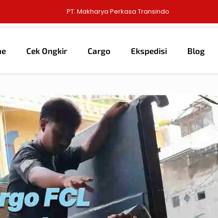
PT. Makharya Perkasa Transindo
me
Cek Ongkir
Cargo
Ekspedisi
Blog