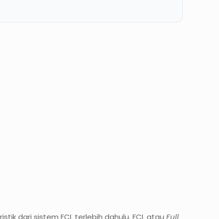
ik dari sistem FCL terlebih dahulu. FCL atau
Full