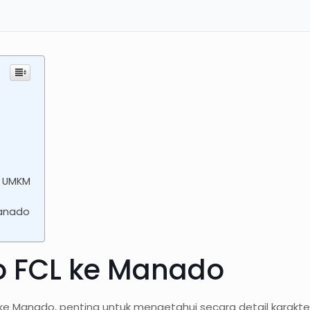
k UMKM
Manado
go FCL ke Manado
anado, penting untuk mengetahui secara detail karakterist