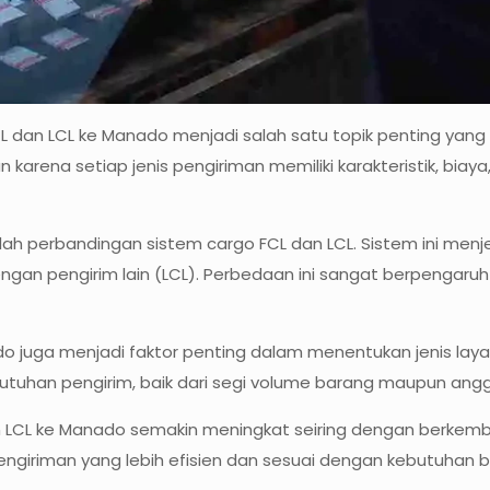
L dan LCL ke Manado menjadi salah satu topik penting yan
karena setiap jenis pengiriman memiliki karakteristik, bia
lah perbandingan sistem cargo FCL dan LCL. Sistem ini m
ngan pengirim lain (LCL). Perbedaan ini sangat berpengaruh
ado juga menjadi faktor penting dalam menentukan jenis lay
uhan pengirim, baik dari segi volume barang maupun angg
CL ke Manado semakin meningkat seiring dengan berkemba
giriman yang lebih efisien dan sesuai dengan kebutuhan b