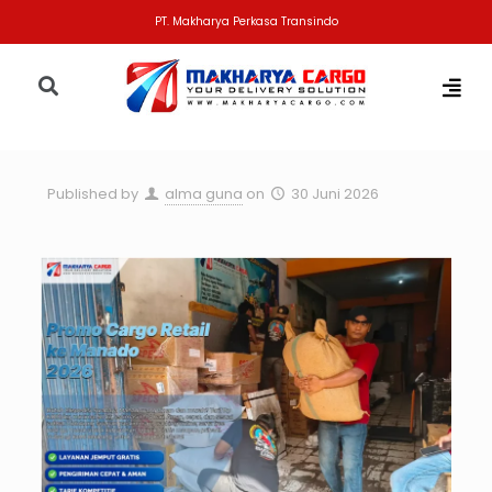
PT. Makharya Perkasa Transindo
Published by
alma guna
on
30 Juni 2026