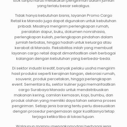
stok tanpa harus melakukan pengiriman dalam jumlah
yang terlalu besar sekaligus.
Tidak hanya kebutuhan bisnis, layanan Promo Cargo
Retail ke Manado juga dapat digunakan untuk kebutuhan
pribadi. Misalnya mengirim perlengkapan rumah,
peralatan dapur, buku, dokumen nonrahasia,
perlengkapan kuliah, perlengkapan pindahan dalam
jumlah terbatas, hingga hadiah untuk keluarga atau
kerabat di Manado. Fleksibilitas inilah yang membuat
layanan cargo retail dapat dimanfaatkan oleh berbagai
kalangan dengan kebutuhan yang berbeda-beda.
Di sektor industri kreatif, banyak pelaku usaha mengirim
hasil produksi seperti kerajinan tangan, dekorasi rumah,
souvenir, produk percetakan, hingga perlengkapan
event. Sementara itu, sektor kuliner juga memanfaatkan
cargo Surabaya Manado untuk mendistribusikan
makanan kering, camilan kemasan, kopi, bumbu, dan
produk olahan yang memiliki daya tahan selama proses
pengiriman. Setiap jenis barang tentu perlu disesuaikan
dengan prosedur pengemasan agar kualitasnya tetap
terjaga ketika tiba di lokasi tujuan.
Walaupun mampu mengakomodasi berbagai jenis