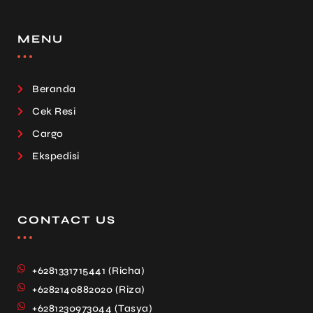
MENU
Beranda
Cek Resi
Cargo
Ekspedisi
CONTACT US
+6281331715441 (Richa)
+6282140882020 (Riza)
+6281230973044 (Tasya)