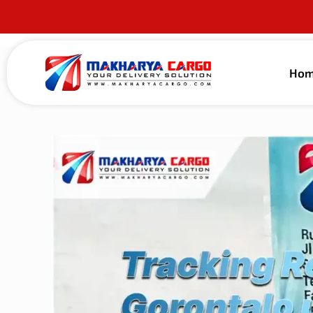
Ho
Published by
alma guna
on
23 Mei 2026