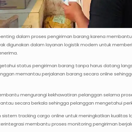
 penting dalam proses pengiriman barang karena membantu
yak digunakan dalam layanan logistik modern untuk memberika
enerima.
ngetahui status pengiriman barang tanpa harus datang langs
ggan memantau perjalanan barang secara online sehingga pr
membantu mengurangi kekhawatiran pelanggan selama proses d
ipantau secara berkala sehingga pelanggan mengetahui per
n sistem tracking cargo online untuk meningkatkan kualit
 terintegrasi membantu proses monitoring pengiriman berjal