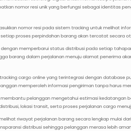
patkan nomor resi unik yang berfungsi sebagai identitas p
masukkan nomor resi pada sistem tracking untuk melihat inf
 setiap proses perpindahan barang akan tercatat secara ot
ja dengan memperbarui status distribusi pada setiap tahapan
hingga barang dalam perjalanan menuju alamat penerima a
racking cargo online yang terintegrasi dengan database pus
pelanggan memperoleh informasi pengiriman tanpa harus me
a membantu pelanggan mengetahui estimasi kedatangan bara
stribusi, lokasi transit, serta proses perjalanan cargo menuju
 melihat riwayat perjalanan barang secara lengkap mulai dari
nsparansi distribusi sehingga pelanggan merasa lebih ama