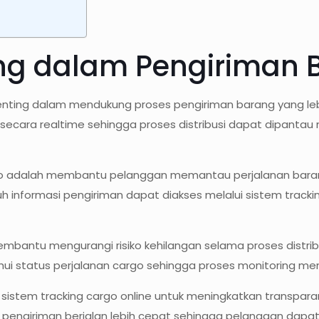
ing dalam Pengiriman 
penting dalam mendukung proses pengiriman barang yang le
cara realtime sehingga proses distribusi dapat dipantau m
argo adalah membantu pelanggan memantau perjalanan baran
uh informasi pengiriman dapat diakses melalui sistem track
embantu mengurangi risiko kehilangan selama proses distrib
status perjalanan cargo sehingga proses monitoring menjad
sistem tracking cargo online untuk meningkatkan transpara
pengiriman berjalan lebih cepat sehingga pelanggan dapat