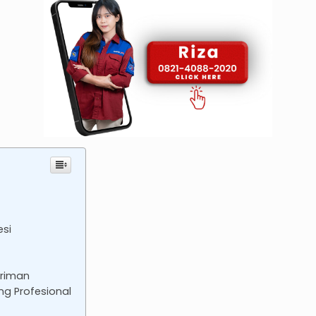
esi
iriman
ng Profesional