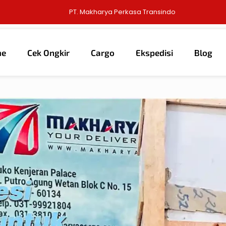
PT. Makharya Perkasa Transindo
me
Cek Ongkir
Cargo
Ekspedisi
Blog