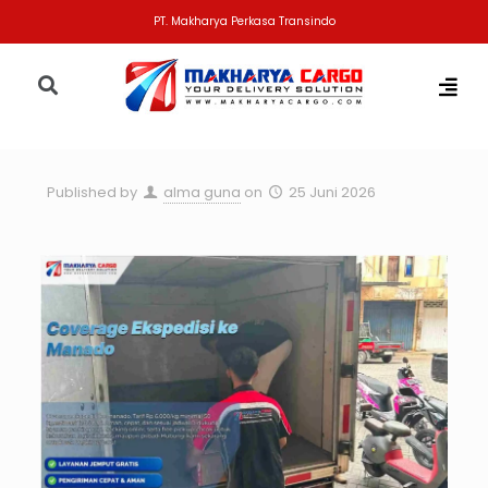
PT. Makharya Perkasa Transindo
Published by
alma guna
on
25 Juni 2026