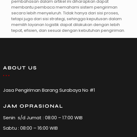
pembahasan dalam artikel ini diharapkan dapat
membantu pembaca memahami sistem pengiriman
secara lebih menyeluruh. Tidak hanya dari sisi proses,
tetapi juga dari sisi strategi, sehingga keputusan dalam
memilih layanan logistik dapat dilakukan dengan lebih
tepat, efisien, dan sesuai dengan kebutuhan pengiriman.
ABOUT US
Jasa Pengiriman Barang Surabaya No #1
JAM OPRASIONAL
Senin s/d Jumat : 08:00 – 17:00 WIB
Sabtu : 08:00 – 16:00 WIB