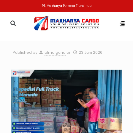
PT. Makharya Perkasa Transindo
Published by
alma guna
on
23 Juni 2026