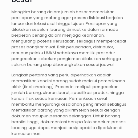
Mengirim barang dalam jumlah besar memerlukan
persiapan yang matang agar proses distribusi berjalan
lancar dari lokasi asal hingga tujuan. Persiapan yang
dilakukan sebelum barang dimuat ke dalam armada
berperan penting dalam menjaga keamanan,
mengurangi potensi kerusakan, sekaligus mempercepat
proses bongkar muat. Baik perusahaan, distributor,
maupun pelaku UMKM sebaiknya memiliki prosedur
pengecekan sebelum pengiriman dilakukan sehingga
seluruh barang siap diberangkatkan sesuai jadwal.
Langkah pertama yang perlu diperhatikan adalah
memastikan kondisi barang sudah melalui pemeriksaan
akhir (final checking). Proses ini meliputi pengecekan
jumlah barang, ukuran, berat, spesifikasi produk, hingga
kondisi fisik setiap kemasan. Pemeriksaan awal
membantu mengurangi kesalahan pengiriman sekaligus
memastikan barang yang dikirim telah sesuai dengan
dokumen maupun pesanan pelanggan. Untuk barang
bernilai tinggi, dokumentasi berupa foto sebelum proses
loading juga dapat menjadi arsip apabila diperlukan di
kemudian hari.