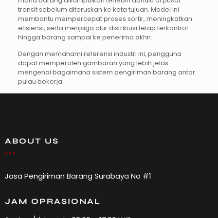
mana barang dikumpulkan terlebih dahulu di pusat
transit sebelum diteruskan ke kota tujuan. Model ini
membantu mempercepat proses sortir, meningkatkan
efisiensi, serta menjaga alur distribusi tetap terkontrol
hingga barang sampai ke penerima akhir.
Dengan memahami referensi industri ini, pengguna
dapat memperoleh gambaran yang lebih jelas
mengenai bagaimana sistem pengiriman barang antar
pulau bekerja
ABOUT US
Jasa Pengiriman Barang Surabaya No #1
JAM OPRASIONAL