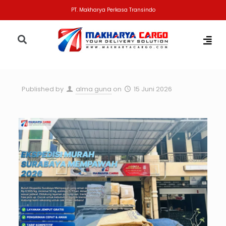
PT. Makharya Perkasa Transindo
Published by
alma guna
on
15 Juni 2026