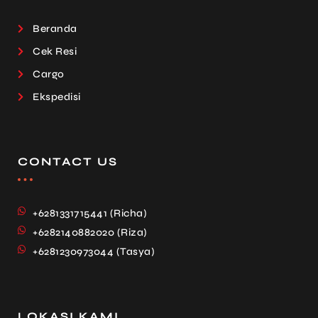
Beranda
Cek Resi
Cargo
Ekspedisi
CONTACT US
+6281331715441 (Richa)
+6282140882020 (Riza)
+6281230973044 (Tasya)
LOKASI KAMI