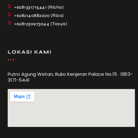
+6281331715441 (Richa)
+6282140882020 (Riza)
+6281230973044 (Tasya)
LOKASI KAMI
Putro Agung Wetan, Ruko Kenjeran Palace No.15 · 0813-
3171-5441