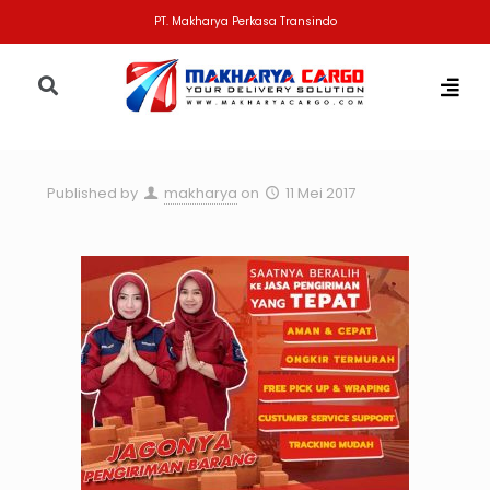
PT. Makharya Perkasa Transindo
Published by
makharya
on
11 Mei 2017