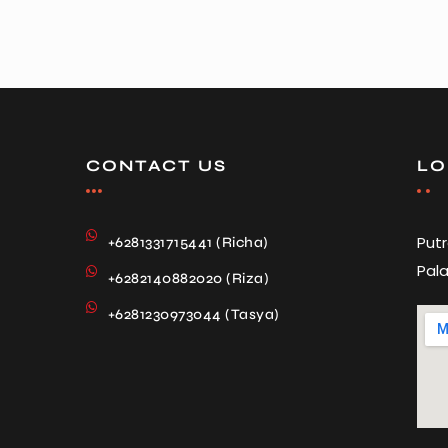
CONTACT US
LO
Put
+6281331715441 (Richa)
Pala
+6282140882020 (Riza)
+6281230973044 (Tasya)