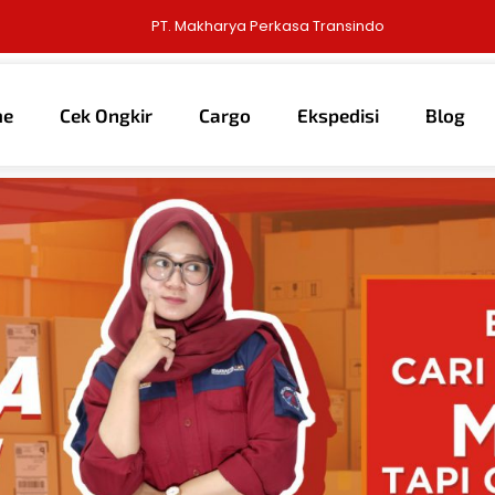
PT. Makharya Perkasa Transindo
me
Cek Ongkir
Cargo
Ekspedisi
Blog