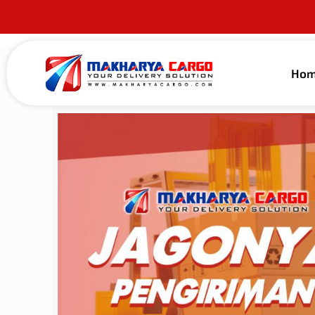
Ho
Published by
makharya
on
19 Juni 2022