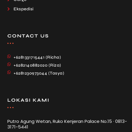
Ekspedisi
CONTACT US
+6281331715441 (Richa)
+6282140882020 (Riza)
+6281230973044 (Tasya)
LOKASI KAMI
Putro Agung Wetan, Ruko Kenjeran Palace No.15 · 0813-
3171-5441