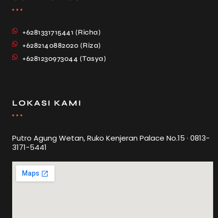
+6281331715441 (Richa)
+6282140882020 (Riza)
+6281230973044 (Tasya)
LOKASI KAMI
Putro Agung Wetan, Ruko Kenjeran Palace No.15 · 0813-
3171-5441