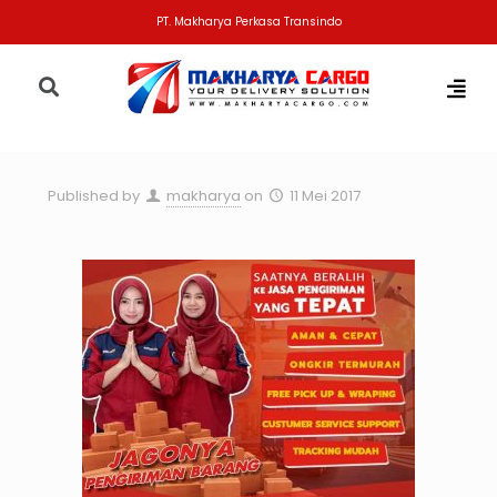
PT. Makharya Perkasa Transindo
Published by
makharya
on
11 Mei 2017