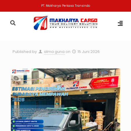
PT. Makharya Perkasa Transindo
Published by
alma guna
on
15 Juni 2026