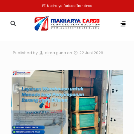
PT. Makharya Perkasa Transindo
Published by
alma guna
on
22 Juni 2026