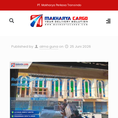
PT. Makharya Perkasa Transindo
Published by
alma guna
on
25 Juni 2026