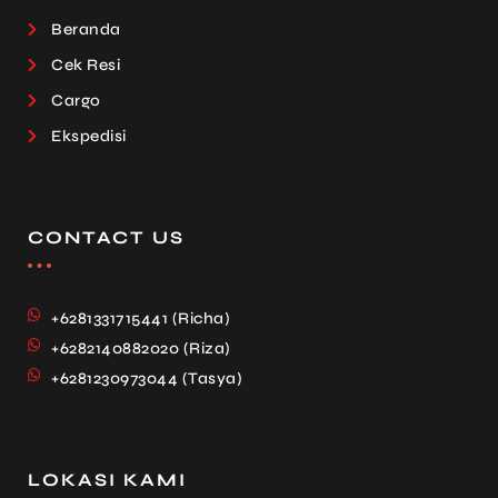
Beranda
Cek Resi
Cargo
Ekspedisi
CONTACT US
+6281331715441 (Richa)
+6282140882020 (Riza)
+6281230973044 (Tasya)
LOKASI KAMI