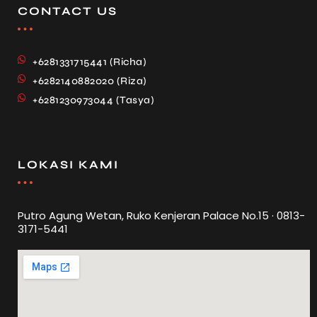
CONTACT US
+6281331715441 (Richa)
+6282140882020 (Riza)
+6281230973044 (Tasya)
LOKASI KAMI
Putro Agung Wetan, Ruko Kenjeran Palace No.15 · 0813-
3171-5441