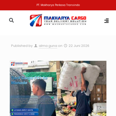
PT. Makharya Perkasa Transindo
Published by
alma guna
on
22 Juni 2026